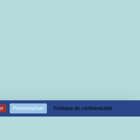
er
Personnaliser
Politique de confidentialité
aissance et maitrise du périnée).