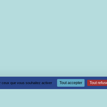
ur ceux que vous souhaitez activer
Tout accepter
Tout refus
iquons principalement la méthode CMP (conn