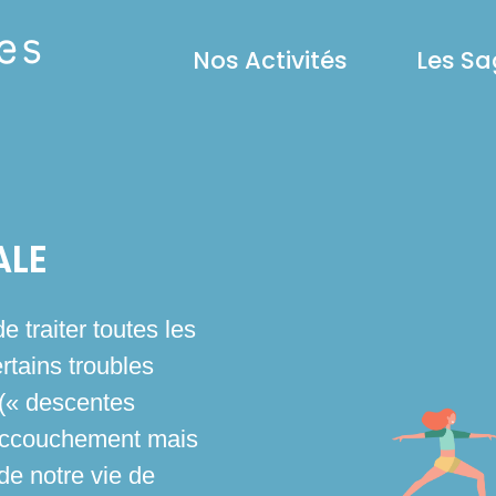
es
Nos Activités
Les S
ALE
e traiter toutes les
rtains troubles
 (« descentes
t accouchement mais
e notre vie de