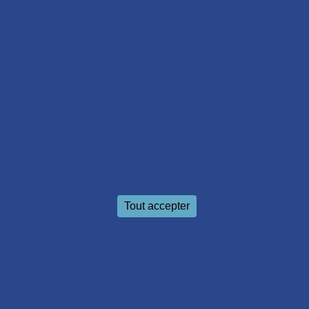
Le cabinet de sages-femmes
Tout accepter