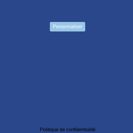
3 Boulevard Alfred Nobel
37540 Saint-Cyr sur Loire
Personnaliser
Transports en commun
Lignes 14 et 17
Prendre rendez-vous
Gestion des cookies
Plan du site
Politique de confidentialité