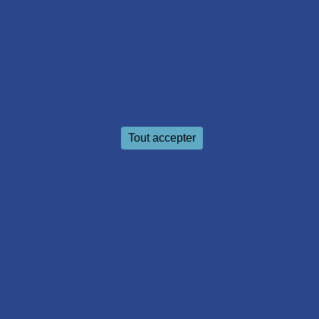
Le cabinet de sages-femmes
Tout accepter